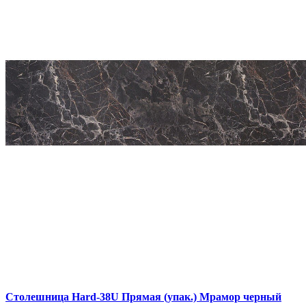
Столешница Hard-38U Прямая (упак.) Мрамор черный