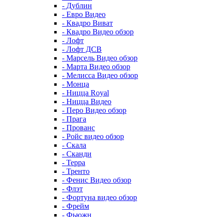
- Дублин
- Евро Видео
- Квадро Виват
- Квадро Видео обзор
- Лофт
- Лофт ДСВ
- Марсель Видео обзор
- Марта Видео обзор
- Мелисса Видео обзор
- Монца
- Ницца Royal
- Ницца Видео
- Перо Видео обзор
- Прага
- Прованс
- Ройс видео обзор
- Скала
- Сканди
- Терра
- Тренто
- Фенис Видео обзор
- Флэт
- Фортуна видео обзор
- Фрейм
- Фьюжн