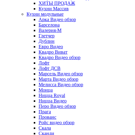
ХИТЫ ПРОДАЖ
Кухни Массив
Кухни модульные
Арка Видео обзор
Барселона
Валерия-М
Глетчер
Дублин
Евро Видео
Квадро Виват
Квадро Видео обзор
Лофт
Лофт ДСВ
Марсель Видео обзор
Марта Видео обзор
Мелисса Видео обзор
Монца
Ницца Royal
Ницца Видео
Перо Видео обзор
Прага
Прованс
Ройс видео обзор
Скала
Сканди