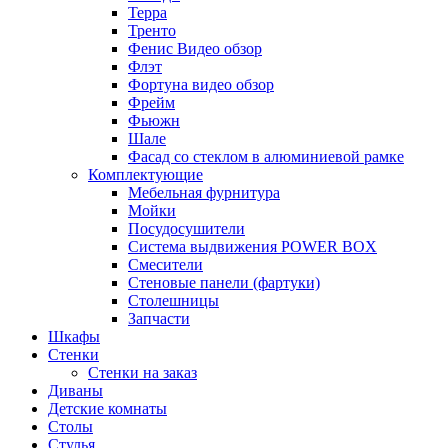
Терра
Тренто
Фенис Видео обзор
Флэт
Фортуна видео обзор
Фрейм
Фьюжн
Шале
Фасад со стеклом в алюминиевой рамке
Комплектующие
Мебельная фурнитура
Мойки
Посудосушители
Система выдвижения POWER BOX
Смесители
Стеновые панели (фартуки)
Столешницы
Запчасти
Шкафы
Стенки
Стенки на заказ
Диваны
Детские комнаты
Столы
Стулья